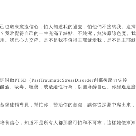
己也愈來愈沒信心，怕人知道我的過去，怕他們不接納我。這揮
？我常覺得自己的一生充滿了缺點、不純潔，無法原諒色魔。我
用。我已心力交瘁。是不是我不值得主耶穌愛我，是不是主耶穌
stTraumaticStressDisorder創傷後壓力失控
酗酒、吸毒、嗑藥，或放縱性行為，以圖麻醉自己。你經過這麼
基督徒輔導員，幫忙你，醫治你的創傷，讓你從深淵中爬出來，
培養信心，知道不是所有人都那麼可怕和不可靠，這樣她便漸漸