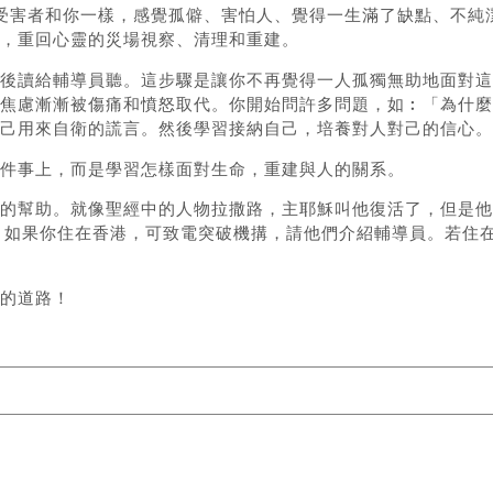
。許多受害者和你一樣，感覺孤僻、害怕人、覺得一生滿了缺點、
，重回心靈的災場視察、清理和重建。
後讀給輔導員聽。這步驟是讓你不再覺得一人孤獨無助地面對這
焦慮漸漸被傷痛和憤怒取代。你開始問許多問題，如︰「為什麼
己用來自衛的謊言。然後學習接納自己，培養對人對己的信心。
件事上，而是學習怎樣面對生命，重建與人的關系。
的幫助。就像聖經中的人物拉撒路，主耶穌叫他復活了，但是他
命。如果你住在香港，可致電突破機搆，請他們介紹輔導員。若住
的道路！