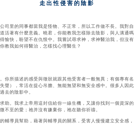
走出性侵害的陰影
公司里的同事都當我是怪物、不正常，所以工作做不長。我對自
道活著有什麼意義。曉君，你能教我怎樣除去陰影，與人溝通嗎
得愉快，盼望不在仇恨中。我嘗試尋求神，求神醫治我，但沒有
你教我如何得醫治，怎樣找心理醫生？
的感受與徵狀就跟其他受害者一般無異；有個專有名詞叫做PTSD（Pa
失聲），常活在提心吊膽、無能無望和無安全感中。很多人因此
過去的陰影中。
求助。我求上帝用這封信給你一線生機，又讓你找到一個資深的
微不至的愛；祂并沒有嫌棄你，祂在聽你祈禱。
的輔導員幫助，藉著與輔導員的關系，受害人慢慢建立安全感，