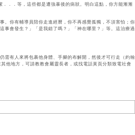
不純潔．．．等，這些都是遭強暴後的病狀。明白這點，你方能漸漸
事。你有輔導員陪你走進經曆，你不再感覺孤獨，不須害怕；你
這事會發生？」「是我錯了嗎？」「神在哪里？」等。這治療過
仍需有人來將包裹他身體、手腳的布解開，然後才可行走（約翰
在其他地方，可請教教會屬靈長者，或找電話黃頁分類致電社會