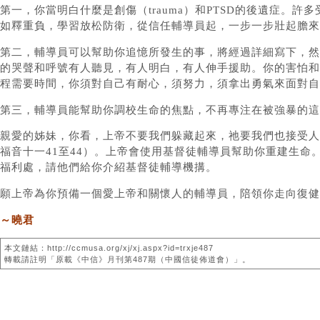
第一，你當明白什麼是創傷（trauma）和PTSD的後遺症
如釋重負，學習放松防衛，從信任輔導員起，一步一步壯起膽來
第二，輔導員可以幫助你追憶所發生的事，將經過詳細寫下，然
的哭聲和呼號有人聽見，有人明白，有人伸手援助。你的害怕和
程需要時間，你須對自己有耐心，須努力，須拿出勇氣來面對自
第三，輔導員能幫助你調校生命的焦點，不再專注在被強暴的這
親愛的姊妹，你看，上帝不要我們躲藏起來，祂要我們也接受人
福音十一41至44）。上帝會使用基督徒輔導員幫助你重建生
福利處，請他們給你介紹基督徒輔導機搆。
願上帝為你預備一個愛上帝和關懷人的輔導員，陪領你走向復健
～曉君
本文鏈結：http://ccmusa.org/xj/xj.aspx?id=trxje487
轉載請註明「原載《中信》月刊第487期（中國信徒佈道會）」。