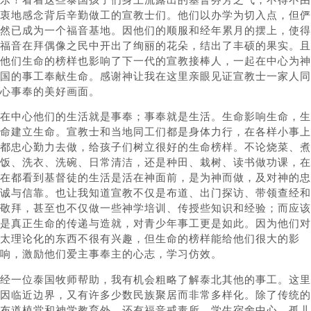
衷地感念背后辛勤做工的宣教士们。他们以办学为切入点，但俨
然已成为一个福音基地。因他们的顺服和经年累月的摆上，使得
福音在拜偶像之民中开出了绚丽的花朵，结出了丰硕的果实。且
他们生命的榜样也影响了下一代的宣教接棒人，一起在中心为神
国的事工奉献生命。感谢神让我在这里亲眼见证宣教士一家人同
心事奉的美好画面。
在中心他们的生活就是事奉；事奉就是生活。生命影响生命，生
命建立生命。宣教士和当地同工们都是身体力行，在各样小事上
都忠心勤力去做，给孩子们树立很好的生命榜样。不论烧菜、煮
饭、洗衣、洗碗、日常清洁，还是种田、栽树、读书做功课，在
在都看到基督徒的生活是活在神面前，是为神而做，及对神的忠
诚与信靠。也让我知道宣教不仅是布道、出门探访、带领查经和
敬拜，甚至也不仅做一些神学培训、传授些知识和经验；而应该
是真正生命的传递与造就，对青少年事工更是如此。因为他们对
太理论化的东西不很有兴趣，但生命的榜样能给他们很大的影
响，激励他们爱主事奉主的心志，学习仿效。
经一位泰国牧师帮助，我有机会粗略了解泰北其他的事工。这里
因临近边界，又有许多少数民族聚居而非常多样化。除了传统的
布道植堂和神学教育外，还有福音戒毒所、学生宿舍中心、孤儿