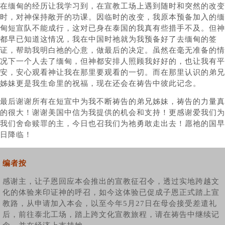
在缅甸的经历让我学习到，在宣教工场上遇到随时和突然的改变
时，对神保持敞开的功课。因临时的改变，我原本预备加入的缅
甸短宣队不能成行，这对已身在泰国的我真有些措手不及。但神
都早已知道这情况，我在中国时祂就为我预备好了去缅甸的签
证，帮助我明白祂的心意，做最后的决定。虽然在毫无准备的情
况下一个人去了缅甸，但神都安排人照顾我好好的，也让我有平
安，安心观看神让我在那里要观看的一切。而在那里认识的弟兄
姊妹更是我生命里的祝福，现在还会在祷告中彼此记念。
最后谢谢所有在短宣中为我不断祷告的弟兄姊妹，祷告的力量真
的很大！谢谢美国中信为我提供的机会和支持！更感谢爱我们为
我们舍命赎罪的主，今日也召我们为祂勇敢走出去！愿祂的国早
日降临！
编者按
感谢主，让子恩回应本会推出的宣教征召令，透过实地跨越文
化的体验来印证神的呼召，如今这体验已促成子恩正式踏上宣
教路，从申请加入本会，以至今年5月27日在母会接受差遣礼
后，前往泰北工场，踏上跨文化宣教旅程，请在祷告中继续记