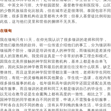
院、中英文补习班、大学校园团契、基督教学校和医院等。山区
的少数民族福音化比较高，但在城市还是很薄弱。泰国包容不同
宗教，很多宣教机构在这里都有大本营；但泰人基督徒比例却如
此低，这与他们灵里和世俗的捆绑不无关系。
在缅甸
我在缅甸只有11天，在仰光我认识了很多缅训的老师和同学，
受他们极热情的款待。听一位传道介绍他们的事工，分为缅训和
缅福两个部分，缅训是培训传道人的神学院，而缅福则是差派传
道人的宣教机构。我觉得这真是一个非常好的事工理念和模式。
因我在北美所接触的神学院和宣教机构，基本上都是各自单飞
的，因此实际的神学教育和最后的差派往往没有什么联系，缺乏
整体性。而且这里的神学院管理都注重一体性，老师和学生同吃
同住，有统一的灵修晚祷和其他聚会，学生统一选课，在校内有
很多操练服事的机会，低年级和高年级的同学还固定搭配去其他
城市服事。而且缅训的老师和同工大都是缅训自己的毕业生，所
以无论在教导还是生命薰陶上都有高度的一致性。相比之下，美
国神学院的同学都来自不同的背景，申请人不需预备全职服事，
平时各自去到不同的教会，没有从早到晚的集体生活，毕业后也
是各寻出路。这里的学生不单能受到知识的装备、事奉的操练、