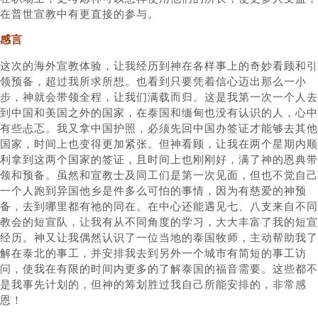
在普世宣教中有更直接的参与。
感言
这次的海外宣教体验，让我经历到神在各样事上的奇妙看顾和引
领预备，超过我所求所想。也看到只要凭着信心迈出那么一小
步，神就会带领全程，让我们满载而归。这是我第一次一个人去
到中国和美国之外的国家，在泰国和缅甸也没有认识的人，心中
有些忐忑。我又拿中国护照，必须先回中国办签证才能够去其他
国家，时间上也变得更加紧张。但神看顾，让我在两个星期内顺
利拿到这两个国家的签证，且时间上也刚刚好，满了神的恩典带
领和预备。虽然和宣教士及同工们是第一次见面，但也不觉自己
一个人跑到异国他乡是件多么可怕的事情，因为有慈爱的神预
备，去到哪里都有祂的同在。在中心还能遇见七、八支来自不同
教会的短宣队，让我有从不同角度的学习，大大丰富了我的短宣
经历。神又让我偶然认识了一位当地的泰国牧师，主动帮助我了
解在泰北的事工，并安排我去到另外一个城市有简短的事工访
问，使我在有限的时间内更多的了解泰国的福音需要。这些都不
是我事先计划的，但神的筹划胜过我自己所能安排的，非常感
恩！