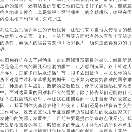
生命的薰陶，还有适当的管道使他们在预备好了的时候，能被差
往各地建立教会，真是蒙福！经过师生们的辛勤耕耘，缅福在国
内各地植堂约30间，荣耀归主！
我也注意到缅训学生的双语优势，让他们有向当地人传福音的独
特优势，在语言、文化、合法居留等方面都有外来宣教士无法比
的条件，而缅人的福音需要和工场都很大，确实是值得努力的目
标。
在缅甸有机会去了趟勃生，走在商铺琳琅满目的街头，触目所见
尽是毫无生气的面孔和空洞的眼神，让人感到沉重。路上经过大
片乡村，正值多雨洪水泛滥时节，很多农田被淹，村民长年的居
所不过是竹片和茅草搭起的棚子，也不禁为这贫穷多难的国家难
过。种族的争斗战乱、政府的腐败欺压，使平民百姓陷在苦难当
中。面对这重重的困难和巨大的需要，除了祷告我们还能做什么
呢？在我颇感灰心时，神让我在缅训遇到一队来自台湾的农宣团
队，让我看到作为基督在地上的使者，我们还是有很多有意义的
工作可做。这支农宣队用专业技能帮助贫困落后的农业国家来开
发他们的资源，发展生产，目前主要是提供给宣教点做示范。我
想这是很需要的事工。盼望更多的专业人才将他们的所长不单用
在职场上，更考虑神可以怎样使用他们的所长，使更多人受益，