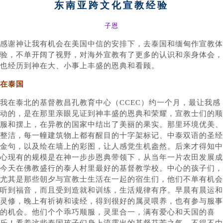
东南亚跨文化宣教经验
子恩
感谢神让我有机会在美国中信的安排下，去泰国和缅甸作宣教体
验，不单开阔了视野，对海外宣教有了更多的认识和亲身体会，
也经历到神在大、小事上丰盛的恩典和看顾。
在泰国
我在泰北的基督教昌孔教育中心（CCEC）约一个月，最让我感
动的，是在那里亲眼见证到神丰盛的恩典和荣耀，宣教士们的顺
服和摆上，在异教的国家中结出了美丽的果实。那里环境优美、
整洁，每一幢建筑物上都有醒目的十字架标记、中泰双语的圣经
金句，以及绘在墙上的彩图，让人感觉生机盎然。后来才得知中
心现有的规模是在神一步步恩典带领下，从当年一片农田发展成
今天在佛教盛行的泰人村里最好的基督教学校。中心的孩子们，
尤其是那些朝夕与宣教士生活在一起的宿生们，他们不单有机会
听到福音，而且受到造就和训练，生活规律有序。早晨有晨运和
灵修，晚上有祈祷和读经，得到很好的属灵喂养，也有参与服事
的机会。他们个个乖巧顺服，灵里合一，满有爱心和天国的喜
乐！看着这些泰国孩子们身上流露出的基督芬芳之气，不得不由