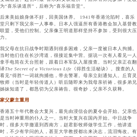
为“喜乐谈道所”，后称为“喜乐福音堂”。
后来美姑娘身体不好，回美国休养。 1941年香港沦陷时，喜乐
堂只剩下我父亲一人事奉。日本人强逼所有香港教会加入基督教
联盟，受他们控制。父亲像王明道那样坚持不参加，受到很大压
力。
我父母在抗日战争时期遇到很多困难，父亲一度被日本人拘捕。
当时他们住在长沙湾道，很接近集中营。据说一次有人看见一人
拿手电筒在天台照射，跟着日本军队入屋搜查。当时父亲正在翻
译
The Secret of a Victorious Life
《得胜生活秘诀》。搜查的人
看见“得胜”一词就拘捕他，带去警署。母亲立刻通知人。丘育灵
牧师（当时是年轻传道人）听后随即来为我母亲祈祷，很多弟兄
姊妹知道了，都恳切为父亲祷告。很奇妙，父亲不久获释。
家父蒙主重用
香港五十年代教会大复兴，最先由浸信会的夏令会开始。父亲也
是当时神重用的仆人之一。当时大复兴在国内开始。中日战争
时，很多大学撤退到西南方，赵君影牧师做学生工作，他讲道
时，不少有学问的人，甚至大学教授都出来决志，流泪悔改。有