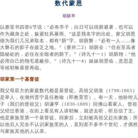
数代蒙恩
胡荫亭
以赛亚书四章6节说：“必有亭子，白日可以得荫避暑，也可以
作为藏身之处，躲避狂风暴雨。”这是我名字的出处。家父胡恩
德为我们几兄弟取名，都有“荫”字。胡荫磐：“必有一人……像
大磐石的影子在疲乏之地。”（赛卅二2）胡荫全：“住在至高者
隐秘处的，必住在全能者的荫下。”（诗九十一1）胡荫翎：“他
必用自己的翎毛遮蔽你。”（诗九十一4）妹妹胡景临，意思是
等候耶稣基督再临。
胡家第一个基督徒
我父母双方的家庭数代都是基督徒。高祖父胡泉（1798-1865）
是举人，在潮州普宁县任教喻（即教育官）。有一天，他吩咐儿
子（我们的曾祖父）胡谦亨（1830-1889）回佛山看家人。曾祖
父经过香港，在街上看见有人讲耶稣，就进去听，听后信了主。
他是家族里第一个基督徒。回家后，立刻被高祖父赶出家族；所
以他后人完全不认识家族里的人，直到差不多半个世纪，才偶然
与家族其他的人认亲。