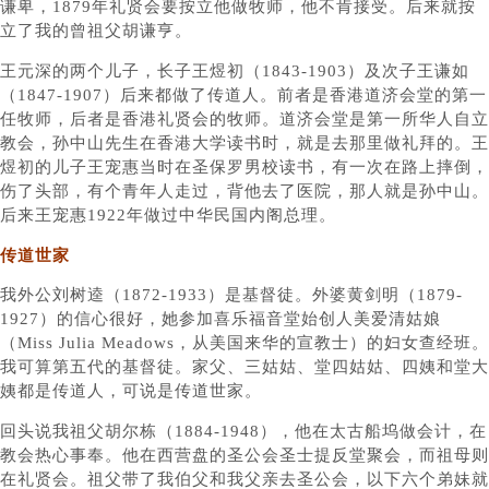
谦卑，1879年礼贤会要按立他做牧师，他不肯接受。后来就按
立了我的曾祖父胡谦亨。
王元深的两个儿子，长子王煜初（1843-1903）及次子王谦如
（1847-1907）后来都做了传道人。前者是香港道济会堂的第一
任牧师，后者是香港礼贤会的牧师。道济会堂是第一所华人自立
教会，孙中山先生在香港大学读书时，就是去那里做礼拜的。王
煜初的儿子王宠惠当时在圣保罗男校读书，有一次在路上摔倒，
伤了头部，有个青年人走过，背他去了医院，那人就是孙中山。
后来王宠惠1922年做过中华民国内阁总理。
传道世家
我外公刘树逵（1872-1933）是基督徒。外婆黄剑明（1879-
1927）的信心很好，她参加喜乐福音堂始创人美爱清姑娘
（Miss Julia Meadows，从美国来华的宣教士）的妇女查经班。
我可算第五代的基督徒。家父、三姑姑、堂四姑姑、四姨和堂大
姨都是传道人，可说是传道世家。
回头说我祖父胡尔栋（1884-1948），他在太古船坞做会计，在
教会热心事奉。他在西营盘的圣公会圣士提反堂聚会，而祖母则
在礼贤会。祖父带了我伯父和我父亲去圣公会，以下六个弟妹就