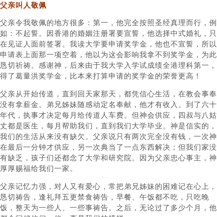
父亲叫人敬佩
父亲令我敬佩的地方很多：第一，他完全按照圣经真理而行，例
如：不起誓。因香港的婚姻注册署要宣誓，他选择中式婚礼，只
在见证人面前签署。我读大学要申请奖学金，他也不宣誓，所以
申请表上面那一项空着，他以为这会影响我拿不到奖学金，为此
恳切祈祷。感谢神，后来由于我大学入学试成绩全港理科第一，
得了葛量洪奖学金，比本来打算申请的奖学金的荣誉更高！
父亲从开始传道，直到回天家那天，都凭信心生活，在教会事奉
没有拿薪金。弟兄姊妹随感动定名奉献，他才有收入。到了六十
年代，执事才决定每月给传道人车费。但神会供应，四叔与八姑
丈都是医生，每月帮助我们，直到我们大学毕业。神是信实的，
我们的生活从来没有缺欠。父亲说只有两次完全没有钱，一次神
在最后一分钟才供应，另一次典当了一点东西解决；但我们家没
有缺乏，孩子们还都念了大学和研究院。因为父亲忠心事主，神
厚厚赐福给我们一家。
父亲记忆力强，对人又有爱心，常把弟兄姊妹的困难记在心上，
恳切祷告，逢礼拜五更禁食祷告，早餐、午饭都不吃，只吃晚
饭，整天为一些人、一些事祷告。之后，无论过了多少个月，他