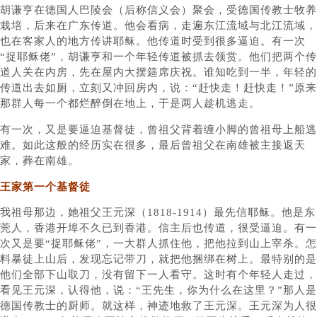
胡谦亨在德国人巴陵会（后称信义会）聚会，受德国传教士牧养
栽培，后来在广东传道。他会看病，走遍东江流域与北江流域，
也在客家人的地方传讲耶稣。他传道时受到很多逼迫。有一次
“捉耶稣佬”，胡谦亨和一个年轻传道被抓去领赏。他们把两个传
道人关在内房，先在屋内大摆筵席庆祝。谁知吃到一半，年轻的
传道出去如厕，立刻又冲回房内，说：“赶快走！赶快走！”原来
那群人每一个都烂醉倒在地上，于是两人趁机逃走。
有一次，又是要逼迫基督徒，曾祖父背着缠小脚的曾祖母上船逃
难。如此这般的经历实在很多，最后曾祖父在南雄被主接返天
家，葬在南雄。
王家第一个基督徒
我祖母那边，她祖父王元深（1818-1914）最先信耶稣。他是东
莞人，香港开埠不久已到香港。信主后也传道，很受逼迫。有一
次又是要“捉耶稣佬”，一大群人抓住他，把他拉到山上宰杀。怎
料暴徒上山后，发现忘记带刀，就把他捆绑在树上。最特别的是
他们全部下山取刀，没有留下一人看守。这时有个年轻人走过，
看见王元深，认得他，说：“王先生，你为什么在这里？”那人是
德国传教士的厨师。就这样，神迹地救了王元深。王元深为人很