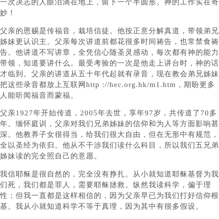
一次决志的人眼泪滴在地上，留下一个半圆形。神的工作实在奇
妙！
父亲的恩赐是传福音，栽培信徒。他按正意分解真道，带领弟兄
姊妹更认识主。父亲每次讲道前都花很多时间祷告，也常禁食祷
告。他讲道不写讲章，全凭信心随圣灵感动，每次都有神的能力
带领，知道要讲什么。最受考验的一次是他走上讲台时，神的话
才临到。父亲的讲道从五十年代起就有录音，现在教会弟兄姊妹
把这些录音都放上互联网
http ://hec.org.hk/m1.htm
，期盼更多
人能听闻福音而蒙福。
父亲1927年开始传道，2005年去世，享年97岁，共传道了70多
年。缅怀庭训，父亲对我们兄弟姊妹的信仰和为人等方面影响甚
深。他教养子女很得当，给我们很大自由，但在无形中有规范，
全以圣经为依归。他从不干涉我们读什么科目，所以我们五兄弟
姊妹读的完全照自己的意愿。
我信耶稣是很自然的，完全没有挣扎。从小就知道耶稣基督为我
们死，我们都是罪人，需要耶稣拯救。纵然我读科学，偏于理
性；但我一直都是这样相信的，因为父亲早已为我们打好信仰根
基。我从小就知道科学不等于真理，因为其中有很多假设。