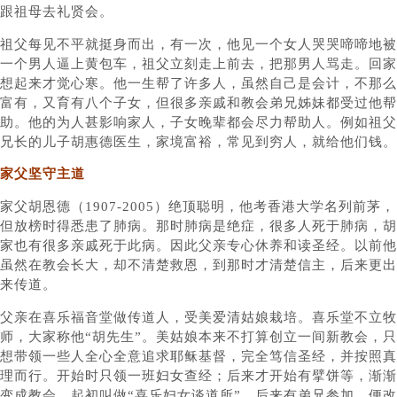
跟祖母去礼贤会。
祖父每见不平就挺身而出，有一次，他见一个女人哭哭啼啼地被
一个男人逼上黄包车，祖父立刻走上前去，把那男人骂走。回家
想起来才觉心寒。他一生帮了许多人，虽然自己是会计，不那么
富有，又育有八个子女，但很多亲戚和教会弟兄姊妹都受过他帮
助。他的为人甚影响家人，子女晚辈都会尽力帮助人。例如祖父
兄长的儿子胡惠德医生，家境富裕，常见到穷人，就给他们钱。
家父坚守主道
家父胡恩德（1907-2005）绝顶聪明，他考香港大学名列前茅，
但放榜时得悉患了肺病。那时肺病是绝症，很多人死于肺病，胡
家也有很多亲戚死于此病。因此父亲专心休养和读圣经。以前他
虽然在教会长大，却不清楚救恩，到那时才清楚信主，后来更出
来传道。
父亲在喜乐福音堂做传道人，受美爱清姑娘栽培。喜乐堂不立牧
师，大家称他“胡先生”。美姑娘本来不打算创立一间新教会，只
想带领一些人全心全意追求耶稣基督，完全笃信圣经，并按照真
理而行。开始时只领一班妇女查经；后来才开始有擘饼等，渐渐
变成教会。起初叫做“喜乐妇女谈道所”，后来有弟兄参加，便改