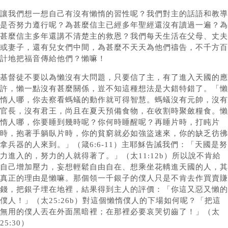
讓我們想一想自己有沒有懶惰的習性呢？我們對主的話語和教導
是否努力遵行呢？為甚麼信主已經多年聖經還沒有讀過一遍？為
甚麼信主多年還講不清楚主的救恩？我們每天生活在父母、丈夫
或妻子，還有兒女們中間，為甚麼不天天為他們禱告，不千方百
計地把福音傳給他們？懶嘛！
基督徒不要以為懶沒有大問題，只要信了主，有了進入天國的應
許，懶一點沒有甚麼關係，豈不知這種想法是大錯特錯了。「懶
惰人哪，你去察看螞蟻的動作就可得智慧。螞蟻沒有元帥，沒有
官長，沒有君王，尚且在夏天預備食物，在收割時聚斂糧食。懶
惰人哪，你要睡到幾時呢？你何時睡醒呢？再睡片時，打盹片
時，抱著手躺臥片時，你的貧窮就必如強盜速來，你的缺乏彷彿
拿兵器的人來到。」（箴6:6-11）主耶穌告誡我們：「天國是努
力進入的，努力的人就得著了。」（太11:12b）所以說不肯給
自己增加壓力，妄想輕鬆自由自在、想乘坐花轎進天國的人，其
真正的理由是懶嘛。那個領一千銀子的僕人只是不肯去作買賣賺
錢，把銀子埋在地裡，結果得到主人的評價：「你這又惡又懶的
僕人！」（太25:26b）對這個懶惰僕人的下場如何呢？「把這
無用的僕人丟在外面黑暗裡；在那裡必要哀哭切齒了！」（太
25:30）