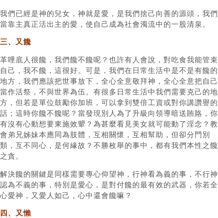
我們已經是神的兒女，神就是愛，是我們捨己向善的源頭，我們
當靠主真正活出主的愛，使自己成為社會濁流中的一股清泉。
三、又饞
革哩底人很饞，我們饞不饞呢？也許有人會說，對吃食我能管束
自己，我不饞，這很好。可是，我們在日常生活中是不是有饞的
地方，我們應該把世事放下，全心全意敬拜神，全心全意把自己
當作活祭，不與世界為伍。有很多日常生活中我們需要克己的地
方，但若是單位鼓勵你加班，可以拿到雙倍工資或對你講讚譽的
話；這時你饞不饞呢？當發現別人為了升級向領導暗送賄賂，你
有沒有心動想要東施效顰？為甚麼看見美女就可能動了淫念？教
會弟兄姊妹本應同為肢體，互相關懷，互相幫助，但卻分門別
類，互不同心，是何緣故？不勝枚舉的事中，都有我們本性之饞
之貪。
解決饞的關鍵是同樣需要專心仰望神，行神看為義的事，不行神
認為不義的事，特別是愛心，是對付饞的最有效的武器，你若全
心愛神，又愛人如己，心中還會饞嘛？
四、又懶