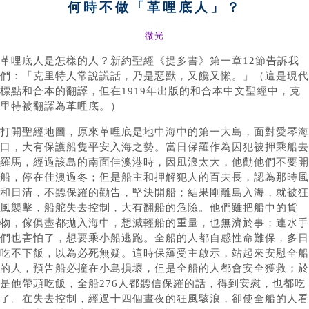
何時不做「革哩底人」？
微光
革哩底人是怎樣的人？新約聖經《提多書》第一章12節告訴我
們：「克里特人常說謊話，乃是惡獸，又饞又懶。」（這是現代
標點和合本的翻譯，但在1919年出版的和合本中文聖經中，克
里特被翻譯為革哩底。）
打開聖經地圖，原來革哩底是地中海中的第一大島，面對愛琴海
口，大有保護船隻平安入海之勢。當日保羅作為囚犯被押乘船去
羅馬，經過該島的南面佳澳港時，因風浪太大，他勸他們不要開
船，停在佳澳過冬；但是船主和押解犯人的百夫長，認為那時風
和日清，不聽保羅的勸告，堅決開船；結果剛離島入海，就被狂
風襲擊，船舵失去控制，大有翻船的危險。他們雖把船中的貨
物，傢俱盡都拋入海中，想減輕船的重量，也無濟於事；連水手
們也害怕了，想要乘小船逃跑。全船的人都自感性命難保，多日
吃不下飯，以為必死無疑。這時保羅受主啟示，站起來安慰全船
的人，預告船必撞在小島損壞，但是全船的人都會安全獲救；於
是他帶頭吃飯，全船276人都聽信保羅的話，得到安慰，也都吃
了。在失去控制，經過十四個晝夜的狂風駭浪，卻使全船的人看