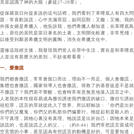
見並認識了神的大能（參徒27-28章）。
從保羅當日向提多說的這句話裡，我們看到了革哩底人有四大問
題：常喜歡說謊；心中充滿罪惡，如同惡獸；又饞；又懶。我的
外孫女婿是希臘人，他告訴我，他們希臘人都知道，在革哩底島
上，原住的居民是當日著名的土著，文明開化較遲，非常兇殘；
以後受到鄰居希臘文明的薰陶，消失在希臘文化中。
靈修這段經文後，我發現我們世人在罪中生活，實在是和革哩底
人並沒有甚麼大的差別，不妨省察看看：
一、愛撒謊
我們都會撒謊，常常會脫口而出，理由不一而足。個人會撒謊，
集體也會撒謊，國家領導人也會撒謊。得救了的基督徒是不是就
不撒謊了？我們若不警醒，也會時常有意無意地落入謊言之中。
人老我的本性很容易成為撒但誘使我們撒謊的破口。撒但引誘始
祖犯罪，謊言的罪就從此入了世界。所以耶穌說：「你們是出於
你們的父魔鬼，你們父的私慾你們偏要行。牠從起初是殺人的，
不守真理，因牠心裏沒有真理。牠說謊是出於自己；因牠本來是
說謊的，也是說謊之人的父。」（約8:44）我們常把謊言當成司
空見慣的小事，甚至認為有些謊言的動機是好的。可是要知道，