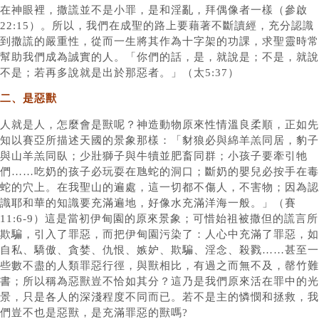
在神眼裡，撒謊並不是小罪，是和淫亂，拜偶像者一樣（參啟
22:15）。所以，我們在成聖的路上要藉著不斷讀經，充分認識
到撒謊的嚴重性，從而一生將其作為十字架的功課，求聖靈時常
幫助我們成為誠實的人。「你們的話，是，就說是；不是，就說
不是；若再多說就是出於那惡者。」（太5:37）
二、是惡獸
人就是人，怎麼會是獸呢？神造動物原來性情溫良柔順，正如先
知以賽亞所描述天國的景象那樣：「豺狼必與綿羊羔同居，豹子
與山羊羔同臥；少壯獅子與牛犢並肥畜同群；小孩子要牽引牠
們……吃奶的孩子必玩耍在虺蛇的洞口；斷奶的嬰兒必按手在毒
蛇的穴上。在我聖山的遍處，這一切都不傷人，不害物；因為認
識耶和華的知識要充滿遍地，好像水充滿洋海一般。」（賽
11:6-9）這是當初伊甸園的原來景象；可惜始祖被撒但的謊言所
欺騙，引入了罪惡，而把伊甸園污染了：人心中充滿了罪惡，如
自私、驕傲、貪婪、仇恨、嫉妒、欺騙、淫念、殺戮……甚至一
些數不盡的人類罪惡行徑，與獸相比，有過之而無不及，罄竹難
書；所以稱為惡獸豈不恰如其分？這乃是我們原來活在罪中的光
景，只是各人的深淺程度不同而已。若不是主的憐憫和拯救，我
們豈不也是惡獸，是充滿罪惡的獸嗎?