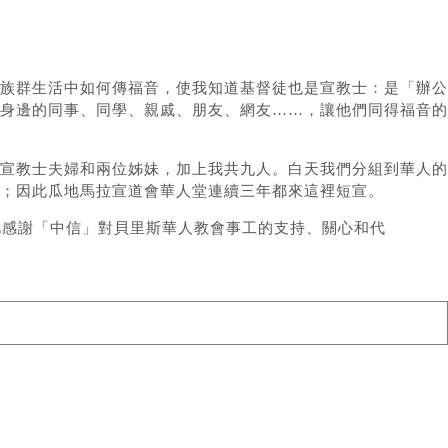
在族群生活中如何傳福音，使我知道基督徒也是宣教士：是「辦公
身邊的同事、同學、親戚、朋友、網友……，讓他們同得福音的
宣教士夫婦和兩位姊妹，加上我共九人。白天我們分組到華人的
；因此瓜地馬拉宣道會華人堂連續三年都來這裡短宣。
此感謝「中信」對貝里斯華人教會事工的支持、關心和代