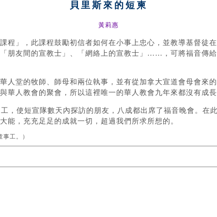
貝里斯來的短柬
黃莉惠
福音課程」，此課程鼓勵初信者如何在小事上忠心，並教導基督徒
「朋友間的宣教士」、「網絡上的宣教士」……，可將福音傳給
華人堂的牧師、師母和兩位執事，並有從加拿大宣道會母會來的
與華人教會的聚會，所以這裡唯一的華人教會九年來都沒有成長
動工，使短宣隊數天內探訪的朋友，八成都出席了福音晚會。在
大能，充充足足的成就一切，超過我們所求所想的。
童事工。）