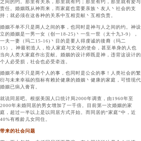
之间的约。那里有关系，那里就有约；那里有约，那里就有爱与
责任。婚姻既从神而来，而家庭也需要亲族丶友人丶社会的支
持；就必须在这各种的关系中互相贡献丶互相负责。
婚姻不单不只是两人之间的事，也同时是神与人之间的约。神设
立的婚姻是一男一女（创一18-25)丶一生一世（太十九3-9），
一夫一妻（玛二15-16)丶目的是要人得虔诚的後裔（玛二
15）。神最初造人，给人家庭与文化的使命，甚至单身的人也
当向人类大家庭作出贡献。婚姻的设计师既是神，违背这设计的
个人必受损，社会也必受牵连。
婚姻不单不只是两个人的事，也同时是公众的事！人类社会的繁
衍与未来幸福的指标有赖於健康的婚姻丶健康的家庭，可惜现代
婚姻已病入膏肓。
就说同居吧。根据美国人口统计局2000年调查，由1960年至
2000年未婚同居的男女增加了一千倍。目前第一次婚姻的家
庭，超过一半以上是以同居方式开始。而同居的“家庭”中，近
40%有稚龄儿女同住。
带来的社会问题