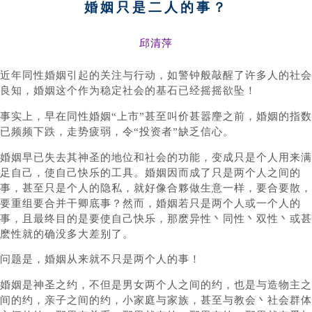
婚姻只是二人的事？
邱清萍
近
年同性婚姻引起的关注与行动，如警钟般敲醒了许多人的社会
良知，婚姻这个作为稳定社会的基石已经摇摇欲坠！
事实上，早在同性婚姻“上市”甚至叫价甚嚣麈之前，婚姻的指数
已频频下跌，走势疲弱，令“投资者”缺乏信心。
婚姻早已失去其神圣的地位和社会的功能，变成只是个人用来满
足自己，使自己快乐的工具。婚姻因而成了只是两个人之间的
事，甚至只是个人的隐私，就好像合夥做生意一样，要合要散，
要重组要合并干卿底事？然而，婚姻若只是两个人或一个人的
事，且最终目的是要使自己快乐，那麽异性丶同性丶双性丶或甚
麽性就的确没多大差别了。
问题是，婚姻从来就不只是两个人的事！
婚姻是神圣之约，不但是男女两个人之间的约，也是与造物主之
间的约，亲子之间的约，小家庭与家族，甚至与教会丶社会群体