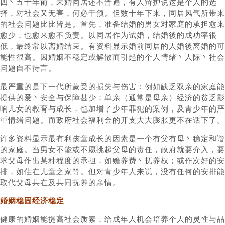
四丶五十年前，未婚同居还不普遍，有人辩护说这是个人的选
择，对社会又无害，何必干预。但数十年下来，同居风气所带来
的社会问题比比皆是。首先，准备结婚的男女对家庭的承担愈来
愈少，也愈来愈不负责。以同居作为试婚，结婚後的成功率很
低，最终常以离婚结束。有资料显示婚前同居的人婚後离婚的可
能性很高。因婚姻不稳定或解散而引起的个人情绪丶人际丶社会
问题自不待言。
最严重的是下一代所蒙受的损失与伤害：例如缺乏双亲的家庭能
提供的爱丶安全与保障甚少；单亲（通常是母亲）经济的贫乏影
响儿女的教育与成长，也加增了少年罪犯的案例，及青少年的严
重情绪问题。而政府社会福利金的开支大大膨胀更不在话下了。
许多资料显示最有利孩童成长的因素是一个有父有母丶稳定和谐
的家庭。当男女不能或不愿挑起父母的责任，政府就要介入，要
求父母作出某种程度的承担，如赡养费丶抚养权；或作次好的安
排，如住在儿童之家等。但对青少年人来说，没有任何的安排能
取代父母共在及共同抚养的亲情。
婚姻稳固经济稳定
健康的婚姻能提高社会质素，给成年人机会培养个人的灵性与品