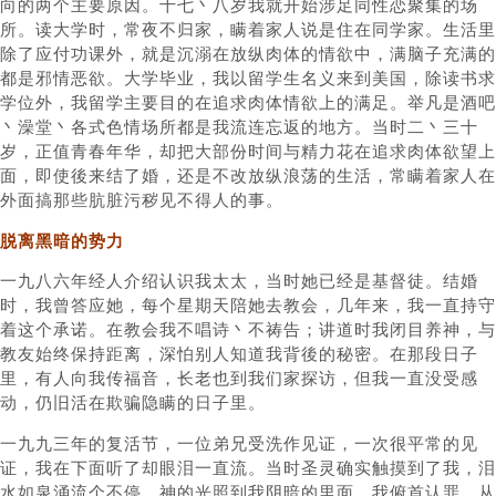
向的两个主要原因。十七丶八岁我就开始涉足同性恋聚集的场
所。读大学时，常夜不归家，瞒着家人说是住在同学家。生活里
除了应付功课外，就是沉溺在放纵肉体的情欲中，满脑子充满的
都是邪情恶欲。大学毕业，我以留学生名义来到美国，除读书求
学位外，我留学主要目的在追求肉体情欲上的满足。举凡是酒吧
丶澡堂丶各式色情场所都是我流连忘返的地方。当时二丶三十
岁，正值青春年华，却把大部份时间与精力花在追求肉体欲望上
面，即使後来结了婚，还是不改放纵浪荡的生活，常瞒着家人在
外面搞那些肮脏污秽见不得人的事。
脱离黑暗的势力
一九八六年经人介绍认识我太太，当时她已经是基督徒。结婚
时，我曾答应她，每个星期天陪她去教会，几年来，我一直持守
着这个承诺。在教会我不唱诗丶不祷告；讲道时我闭目养神，与
教友始终保持距离，深怕别人知道我背後的秘密。在那段日子
里，有人向我传福音，长老也到我们家探访，但我一直没受感
动，仍旧活在欺骗隐瞒的日子里。
一九九三年的复活节，一位弟兄受洗作见证，一次很平常的见
证，我在下面听了却眼泪一直流。当时圣灵确实触摸到了我，泪
水如泉涌流个不停。神的光照到我阴暗的里面，我俯首认罪，从