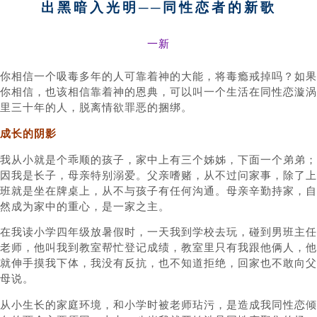
出黑暗入光明──同性恋者的新歌
一新
你相信一个吸毒多年的人可靠着神的大能，将毒瘾戒掉吗？如果
你相信，也该相信靠着神的恩典，可以叫一个生活在同性恋漩涡
里三十年的人，脱离情欲罪恶的捆绑。
成长的阴影
我从小就是个乖顺的孩子，家中上有三个姊姊，下面一个弟弟；
因我是长子，母亲特别溺爱。父亲嗜赌，从不过问家事，除了上
班就是坐在牌桌上，从不与孩子有任何沟通。母亲辛勤持家，自
然成为家中的重心，是一家之主。
在我读小学四年级放暑假时，一天我到学校去玩，碰到男班主任
老师，他叫我到教室帮忙登记成绩，教室里只有我跟他俩人，他
就伸手摸我下体，我没有反抗，也不知道拒绝，回家也不敢向父
母说。
从小生长的家庭环境，和小学时被老师玷污，是造成我同性恋倾