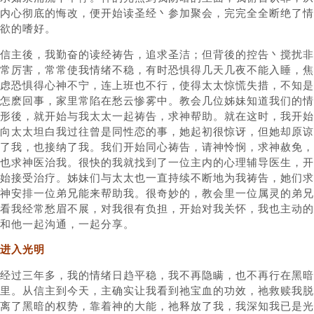
内心彻底的悔改，便开始读圣经丶参加聚会，完完全全断绝了情
欲的嗜好。
信主後，我勤奋的读经祷告，追求圣洁；但背後的控告丶搅扰非
常厉害，常常使我情绪不稳，有时恐惧得几天几夜不能入睡，焦
虑恐惧得心神不宁，连上班也不行，使得太太惊慌失措，不知是
怎麽回事，家里常陷在愁云惨雾中。教会几位姊妹知道我们的情
形後，就开始与我太太一起祷告，求神帮助。就在这时，我开始
向太太坦白我过往曾是同性恋的事，她起初很惊讶，但她却原谅
了我，也接纳了我。我们开始同心祷告，请神怜悯，求神赦免，
也求神医治我。很快的我就找到了一位主内的心理辅导医生，开
始接受治疗。姊妹们与太太也一直持续不断地为我祷告，她们求
神安排一位弟兄能来帮助我。很奇妙的，教会里一位属灵的弟兄
看我经常愁眉不展，对我很有负担，开始对我关怀，我也主动的
和他一起沟通，一起分享。
进入光明
经过三年多，我的情绪日趋平稳，我不再隐瞒，也不再行在黑暗
里。从信主到今天，主确实让我看到祂宝血的功效，祂救赎我脱
离了黑暗的权势，靠着神的大能，祂释放了我，我深知我已是光