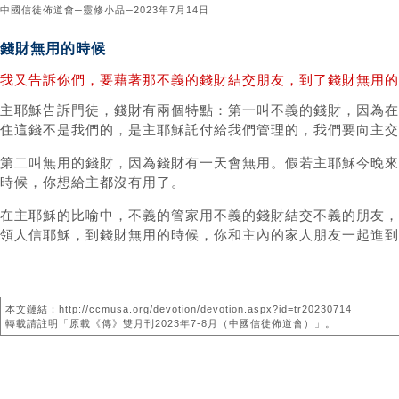
中國信徒佈道會─靈修小品─2023年7月14日
錢財無用的時候
我又告訴你們，要藉著那不義的錢財結交朋友，到了錢財無用的時
主耶穌告訴門徒，錢財有兩個特點：第一叫不義的錢財，因為在
住這錢不是我們的，是主耶穌託付給我們管理的，我們要向主交
第二叫無用的錢財，因為錢財有一天會無用。假若主耶穌今晚來
時候，你想給主都沒有用了。
在主耶穌的比喻中，不義的管家用不義的錢財結交不義的朋友，
領人信耶穌，到錢財無用的時候，你和主內的家人朋友一起進到
本文鏈結：http://ccmusa.org/devotion/devotion.aspx?id=tr20230714
轉載請註明「原載《傳》雙月刊2023年7-8月（中國信徒佈道會）」。