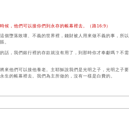
候，他們可以接你們到永存的帳幕裡去。（路16:9）
這個墮落敗壞、不義的世界裡，錢財被人用來做不義的事，所以
賬。
的話，我們銀行裡的存款就沒有用了，到那時你才奉獻嗎？不需
將來他們可以接他養老。主耶穌說我們是光明之子，光明之子要
永生的帳幕裡去。我們為主所做的，沒有一樣是白費的。