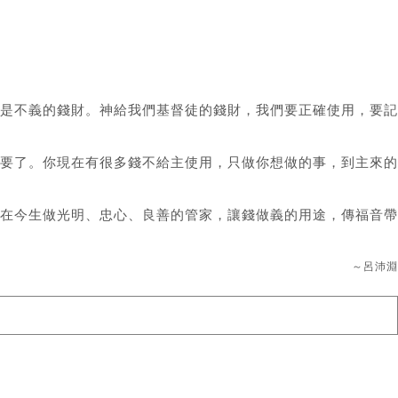
是不義的錢財。神給我們基督徒的錢財，我們要正確使用，要記
要了。你現在有很多錢不給主使用，只做你想做的事，到主來的
在今生做光明、忠心、良善的管家，讓錢做義的用途，傳福音帶
～呂沛淵