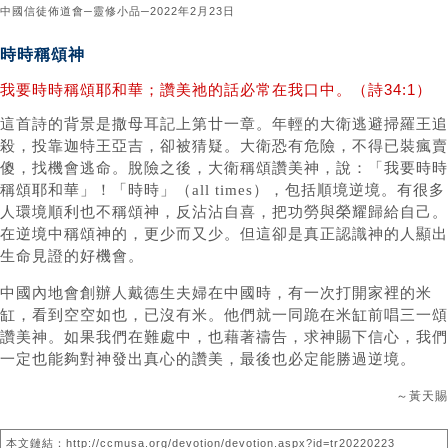
中國信徒佈道會─靈修小品─2022年2月23日
時時稱頌神
我要時時稱頌耶和華；讚美祂的話必常在我口中。（詩34:1）
這首詩的背景是撒母耳記上第廿一章。年輕的大衛逃避掃羅王追
殺，投靠迦特王亞吉，卻被猜疑。大衛恐有危險，不得已裝瘋賣
傻，找機會逃命。脫險之後，大衛稱頌讚美神，說：「我要時時
稱頌耶和華」！「時時」（all times），包括順境逆境。有很多
人環境順利也不稱頌神，反沾沾自喜，把功勞與榮耀歸給自己。
在逆境中稱頌神的，更少而又少。但這卻是真正認識神的人顯出
生命見證的好機會。
中國內地會創辦人戴德生夫婦在中國時，有一次打開家裡的米
缸，看到空空如也，已沒有米。他們就一同跪在米缸前唱三一頌
讚美神。如果我們在難處中，也藉著禱告，求神賜下信心，我們
一定也能夠對神發出真心的讚美，最後也必定能勝過逆境。
～黃天賜
本文鏈結：http://ccmusa.org/devotion/devotion.aspx?id=tr20220223