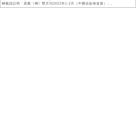
轉載請註明「原載《傳》雙月刊2022年1-2月（中國信徒佈道會）」。