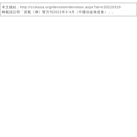
本文鏈結：http://ccmusa.org/devotion/devotion.aspx?id=tr20210319
轉載請註明「原載《傳》雙月刊2021年3-4月（中國信徒佈道會）」。