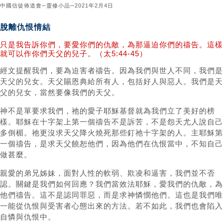
中國信徒佈道會─靈修小品─2021年2月4日
脫離仇恨情結
只是我告訴你們，要愛你們的仇敵，為那逼迫你們的禱告。這樣
就可以作你們天父的兒子。（太5:44-45）
經文提醒我們，要為迫害者禱告。因為我們與世人不同，我們是
天父的兒女。天父賜恩典給所有人，包括好人與惡人。我們是天
父的兒女，當然要像我們的天父。
神不是單要求我們，祂的愛子耶穌基督就為我們立了美好的榜
樣。耶穌在十字架上第一個禱告不是訴苦，不是怨天尤人說自己
多倒楣。祂更沒求天父降火燒死那些釘祂十字架的人。主耶穌第
一個禱告，是求天父饒恕他們，因為他們在仇恨當中，不知自己
做甚麼。
親愛的弟兄姊妹，面對人性的軟弱、欺凌和逼害，我們並不否
認。關鍵是我們如何回應？我們當效法耶穌，愛我們的仇敵，為
他們禱告。這不是認同罪惡，而是求神憐憫他們。這也是我們唯
一能從仇恨與受害者心態出來的方法。若不如此，我們也會陷入
自憐與仇恨中。