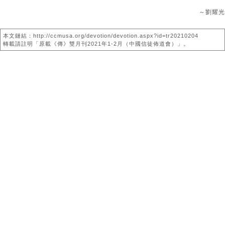
～劉耀光
本文鏈結：http://ccmusa.org/devotion/devotion.aspx?id=tr20210204
轉載請註明「原載《傳》雙月刊2021年1-2月（中國信徒佈道會）」。