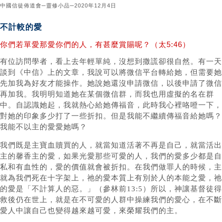
中國信徒佈道會─靈修小品─2020年12月4日
不計較的愛
你們若單愛那愛你們的人，有甚麼賞賜呢？（太5:46）
有位訪問學者，看上去年輕單純，沒想到撒謊卻很自然。有一天
談到《中信》上的文章，我說可以將微信平台轉給她，但需要她
先加我為好友才能操作。她說她還沒申請微信，以後申請了微信
再加我。我明明知道她在某個微信群，而我也用虛擬的名在群
中。自認識她起，我就熱心給她傳福音，此時我心裡咯噔一下，
對她的印象多少打了一些折扣。但是我能不繼續傳福音給她嗎？
我能不以主的愛愛她嗎？
我們既是主寶血贖買的人，就當知道活著不再是自己，就當活出
主的馨香主的愛，如果光愛那些可愛的人，我們的愛多少都是自
私和有血性的，愛的價值就會被折扣。在我們做罪人的時候，主
就為我們死在十字架上，祂的愛本質上有別於人的本能之愛，祂
的愛是「不計算人的惡。」（參林前13:5）所以，神讓基督徒得
救後仍在世上，就是在不可愛的人群中操練我們的愛心，在不斷
愛人中讓自己也變得越來越可愛，來榮耀我們的主。