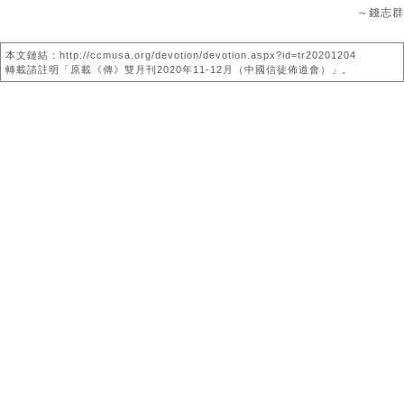
～錢志群
本文鏈結：http://ccmusa.org/devotion/devotion.aspx?id=tr20201204
轉載請註明「原載《傳》雙月刊2020年11-12月（中國信徒佈道會）」。