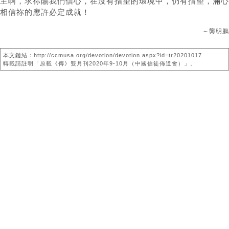
主啊，求祢賜我們信心，在沒有指望的環境中，仍有指望，滿心
相信祢的應許必定成就！
～龔明鵬
本文鏈結：http://ccmusa.org/devotion/devotion.aspx?id=tr20201017
轉載請註明「原載《傳》雙月刊2020年9-10月（中國信徒佈道會）」。