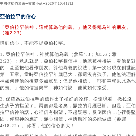
中國信徒佈道會─靈修小品─2020年10月17日
亞伯拉罕的信心
「亞伯拉罕信神，這就算為他的義。」他又得稱為神的朋友。
（雅2:23）
講到信心，不能不提亞伯拉罕。
1. 亞伯拉罕信神，神就算他為義（參羅4:3；加3:6；雅
2:23）：意思就是，亞伯拉罕相信神，他就被神接納，看他是對
的，甚至把他看作朋友。算他為義的說法，第一次出現在創世記
第十五章。當時亞伯拉罕年歲已大，卻還沒有孩子。他無法理解
神如何使他的後裔多如眾星；但是他相信，「耶和華就以此為他
的義。」他的信挺簡單，神如何說，他就如何接受。
2. 保羅為亞伯拉罕的信作出了極好的詮釋。從環境看，撒拉沒
生孩子的指望了。兩個都是老矣，撒拉的月經已斷。但是，亞伯
拉罕信神的話，心裡仍有指望，不起疑惑，反倒因信，心裡得堅
固，仰望神的應許，滿心相信，神所應許的必能做成（參羅
4:18-22）。你看，他的信心多大！