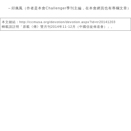
～邱佩鳳（作者是本會Challenger季刊主編，在本會網頁也有專欄文章）
本文鏈結：http://ccmusa.org/devotion/devotion.aspx?id=tr20141203
轉載請註明「原載《傳》雙月刊2014年11-12月（中國信徒佈道會）」。