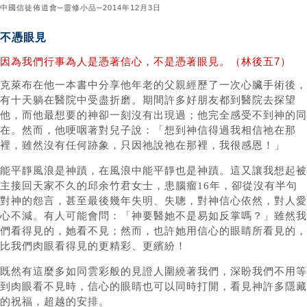
中國信徒佈道會─靈修小品─2014年12月3日
不憑眼見
因為我們行事為人是憑著信心，不是憑著眼見。（林後五7）
克萊布在他一本書中分享他年老的父親經歷了一次心臟手術後，
有十天躺在醫院中受盡折磨。期間許多好朋友都到醫院去探望
他，而他最想要的神卻一刻沒有出現過；他完全感受不到神的同
在。然而，他哽咽著對兒子說：「想到神信得過我相信祂在那
裡，雖然沒有任何跡象，只因祂說祂在那裡，我很感恩！」
能平靜風浪是神蹟，在風浪中能平靜也是神蹟。這又讓我想起被
主接回天家不久的邱余竹君女士，患腦瘤16年，卻從沒有半句
對神的怨言，甚至最後幾年失明、失聰，對神信心依然，對人愛
心不減。有人可能會問：「神要醫她不是易如反掌嗎？」雖然我
們看得見的，她看不見；然而，也許她用信心的眼睛所看見的，
比我們肉眼看得見的更精彩、更繽紛！
既然有這麼多如同雲彩般的見證人圍繞著我們，深盼我們不用等
到肉眼看不見時，信心的眼睛也可以同時打開，看見神許多隱藏
的祝福，超越的安排。