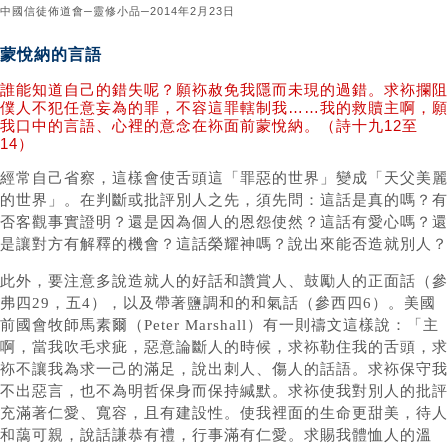
中國信徒佈道會─靈修小品─2014年2月23日
蒙悅納的言語
誰能知道自己的錯失呢？願袮赦免我隱而未現的過錯。求袮攔阻
僕人不犯任意妄為的罪，不容這罪轄制我……我的救贖主啊，願
我口中的言語、心裡的意念在袮面前蒙悅納。（詩十九12至
14）
經常自己省察，這樣會使舌頭這「罪惡的世界」變成「天父美麗
的世界」。在判斷或批評別人之先，須先問：這話是真的嗎？有
否客觀事實證明？還是因為個人的恩怨使然？這話有愛心嗎？還
是讓對方有解釋的機會？這話榮耀神嗎？說出來能否造就別人？
此外，要注意多說造就人的好話和讚賞人、鼓勵人的正面話（參
弗四29，五4），以及帶著鹽調和的和氣話（參西四6）。美國
前國會牧師馬素爾（Peter Marshall）有一則禱文這樣說：「主
啊，當我吹毛求疵，惡意論斷人的時候，求袮勒住我的舌頭，求
袮不讓我為求一己的滿足，說出刺人、傷人的話語。求袮保守我
不出惡言，也不為明哲保身而保持緘默。求袮使我對別人的批評
充滿著仁愛、寬容，且有建設性。使我裡面的生命更甜美，待人
和藹可親，說話謙恭有禮，行事滿有仁愛。求賜我體恤人的溫