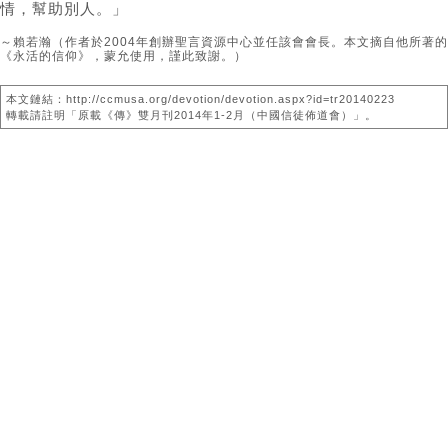
情，幫助別人。」
～賴若瀚（作者於2004年創辦聖言資源中心並任該會會長。本文摘自他所著的
《永活的信仰》，蒙允使用，謹此致謝。）
本文鏈結：http://ccmusa.org/devotion/devotion.aspx?id=tr20140223
轉載請註明「原載《傳》雙月刊2014年1-2月（中國信徒佈道會）」。