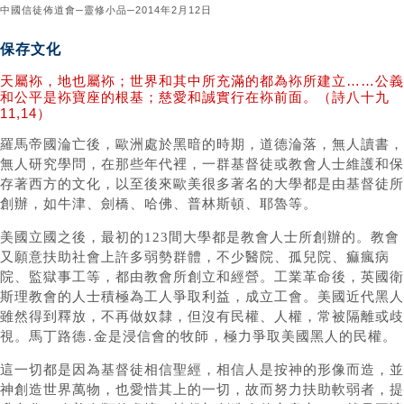
中國信徒佈道會─靈修小品─2014年2月12日
保存文化
天屬袮，地也屬袮；世界和其中所充滿的都為袮所建立……公義
和公平是袮寶座的根基；慈愛和誠實行在袮前面。（詩八十九
11,14）
羅馬帝國淪亡後，歐洲處於黑暗的時期，道德淪落，無人讀書，
無人研究學問，在那些年代裡，一群基督徒或教會人士維護和保
存著西方的文化，以至後來歐美很多著名的大學都是由基督徒所
創辦，如牛津、劍橋、哈佛、普林斯頓、耶魯等。
美國立國之後，最初的123間大學都是教會人士所創辦的。教會
又願意扶助社會上許多弱勢群體，不少醫院、孤兒院、痲瘋病
院、監獄事工等，都由教會所創立和經營。工業革命後，英國衛
斯理教會的人士積極為工人爭取利益，成立工會。美國近代黑人
雖然得到釋放，不再做奴隸，但沒有民權、人權，常被隔離或歧
視。馬丁路德․金是浸信會的牧師，極力爭取美國黑人的民權。
這一切都是因為基督徒相信聖經，相信人是按神的形像而造，並
神創造世界萬物，也愛惜其上的一切，故而努力扶助軟弱者，提