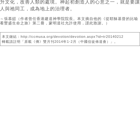
升文化，改善人類的處境。神起初創造人的心意之一，就是要讓
人與祂同工，成為地上的治理者。
～張慕皚（作者曾任香港建道神學院院長。本文摘自他的《從耶穌基督的比喻
看豐盛生命之旅》第二冊，蒙明道社允許使用，謹此致謝。）
本文鏈結：http://ccmusa.org/devotion/devotion.aspx?id=tr20140212
轉載請註明「原載《傳》雙月刊2014年1-2月（中國信徒佈道會）」。