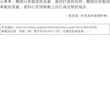
心事奉；離開只有聽道的原處，進到行道的信仰；離開出於勉強
奉獻的原處，進到心甘情願獻上自己為活祭的地步。
～姜武城（作者為本會總幹事）
本文鏈結：http://ccmusa.org/devotion/devotion.aspx?id=tr20140106
轉載請註明「原載《傳》雙月刊2014年1-2月（中國信徒佈道會）」。