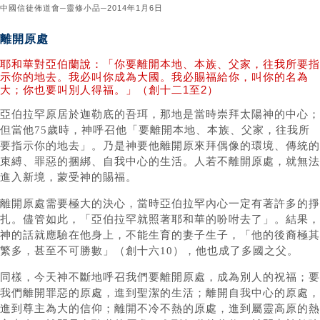
中國信徒佈道會─靈修小品─2014年1月6日
離開原處
耶和華對亞伯蘭說：「你要離開本地、本族、父家，往我所要指
示你的地去。我必叫你成為大國。我必賜福給你，叫你的名為
大；你也要叫別人得福。」（創十二1至2）
亞伯拉罕原居於迦勒底的吾珥，那地是當時崇拜太陽神的中心；
但當他75歲時，神呼召他「要離開本地、本族、父家，往我所
要指示你的地去」。乃是神要他離開原來拜偶像的環境、傳統的
束縛、罪惡的捆綁、自我中心的生活。人若不離開原處，就無法
進入新境，蒙受神的賜福。
離開原處需要極大的決心，當時亞伯拉罕內心一定有著許多的掙
扎。儘管如此，「亞伯拉罕就照著耶和華的吩咐去了」。結果，
神的話就應驗在他身上，不能生育的妻子生子，「他的後裔極其
繁多，甚至不可勝數」（創十六10），他也成了多國之父。
同樣，今天神不斷地呼召我們要離開原處，成為別人的祝福；要
我們離開罪惡的原處，進到聖潔的生活；離開自我中心的原處，
進到尊主為大的信仰；離開不冷不熱的原處，進到屬靈高原的熱