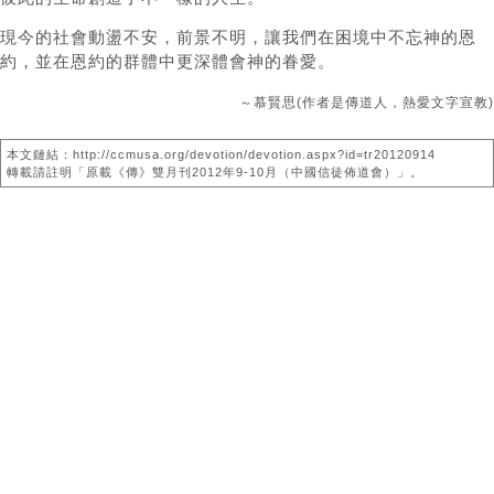
現今的社會動盪不安，前景不明，讓我們在困境中不忘神的恩
約，並在恩約的群體中更深體會神的眷愛。
～慕賢思(作者是傳道人，熱愛文字宣教)
本文鏈結：http://ccmusa.org/devotion/devotion.aspx?id=tr20120914
轉載請註明「原載《傳》雙月刊2012年9-10月（中國信徒佈道會）」。