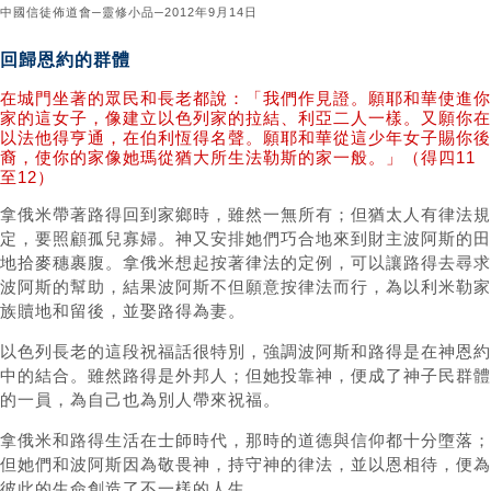
中國信徒佈道會─靈修小品─2012年9月14日
回歸恩約的群體
在城門坐著的眾民和長老都說：「我們作見證。願耶和華使進你
家的這女子，像建立以色列家的拉結、利亞二人一樣。又願你在
以法他得亨通，在伯利恆得名聲。願耶和華從這少年女子賜你後
裔，使你的家像她瑪從猶大所生法勒斯的家一般。」（得四11
至12）
拿俄米帶著路得回到家鄉時，雖然一無所有；但猶太人有律法規
定，要照顧孤兒寡婦。神又安排她們巧合地來到財主波阿斯的田
地拾麥穗裹腹。拿俄米想起按著律法的定例，可以讓路得去尋求
波阿斯的幫助，結果波阿斯不但願意按律法而行，為以利米勒家
族贖地和留後，並娶路得為妻。
以色列長老的這段祝福話很特別，強調波阿斯和路得是在神恩約
中的結合。雖然路得是外邦人；但她投靠神，便成了神子民群體
的一員，為自己也為別人帶來祝福。
拿俄米和路得生活在士師時代，那時的道德與信仰都十分墮落；
但她們和波阿斯因為敬畏神，持守神的律法，並以恩相待，便為
彼此的生命創造了不一樣的人生。