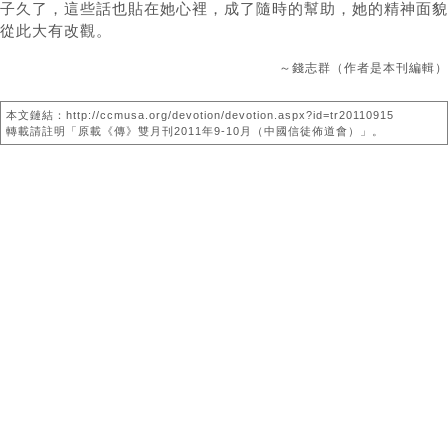
子久了，這些話也貼在她心裡，成了隨時的幫助，她的精神面貌
從此大有改觀。
～錢志群（作者是本刊編輯）
本文鏈結：http://ccmusa.org/devotion/devotion.aspx?id=tr20110915
轉載請註明「原載《傳》雙月刊2011年9-10月（中國信徒佈道會）」。