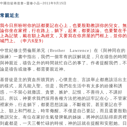
中國信徒佈道會─靈修小品─2011年9月15日
常親近主
我今日所吩咐你的話都要記在心上，也要殷勤教訓你的兒女。無
論你坐在家裡，行在路上，躺下，起來，都要談論。也要繫在手
上為記號，戴在額上為經文，又要寫在你房屋的門框上，並你的
城門上。（申六6至9）
中世紀修士勞倫斯弟兄（Brother Lawrence）在《與神同在的
操練》一書中指出，我們一個常有的誤解就是，只在禱告的時間
與神親近，禱告之外的時間就忙自己的事了。作者提醒我們，不
論是禱告或做事，都需要親近神。
基督徒是主的寶血所贖買的，心懷意念、言談舉止都應該活出主
的樣式，居凡能入聖。但是，我們在生活中有太多的紛擾和誘
惑，一不留心就撒謊、貪婪、嫉妒、記恨，不善待人，不講好
話。所以，神要求我們採用各種方法把祂的話牢記在心，不管家
裡家外，行走躺下，都要思想談論，不斷複習。甚至要記在手
上、額上和門框上，時常儆醒。不僅是自己要記，而且還要殷勤
教訓兒女。有位在家好生氣發脾氣的姊妹，將神的話貼得廚房裡
到處都是，一天三餐忙碌的時候，神的話就在提醒和安慰她。日