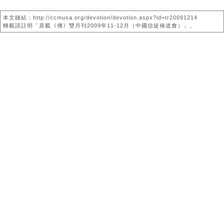
本文鏈結：http://ccmusa.org/devotion/devotion.aspx?id=tr20091214
轉載請註明「原載《傳》雙月刊2009年11-12月（中國信徒佈道會）」。