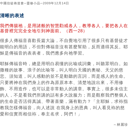
中國信徒佈道會─靈修小品─2009年12月14日
清晰的表述
我們傳揚祂，是用諸般的智慧勸戒各人，教導各人，要把各人在
基督裡完完全全地引到神面前。（西一28）
很多人傳福音喜歡長篇大論，不自覺地引用了很多只有基督徒才
能明白的用語，不但對傳福音沒有甚麼幫助，反而適得其反。耶
穌是傳福音的表表者，我們應多向祂學習。
耶穌傳福音時，總是用明白易懂的比喻或詞彙，叫聽眾明白。如
撒種的故事、浪子的比喻等，叫人明白天國的奧秘、天父的慈
悲。須知道，叫人感動的並不是動聽的言詞，而是感人的生命。
只要將神在我們身上的作為原原本本、清楚地說出來，不用修
飾、不用造作，也可以是非常動人的講章。事實上，很多未信主
的人，不是看我們所講的話有多大說服力；而是觀察我們整個人
的生命是否活得真誠、帶著喜樂，滿有動力？「主耶穌，求袮指
教我怎樣傳福音，向人述說 在我身上的恩典，叫人看見袮的慈
愛和信實而相信袮，奉主名求，阿們！」
～林麗珍