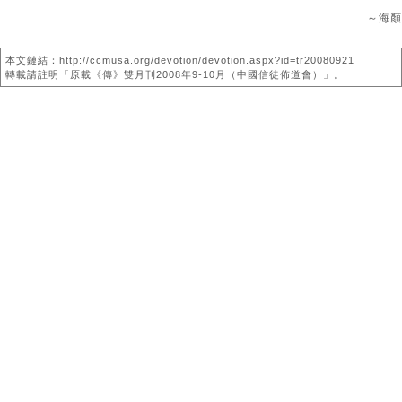
～海顏
本文鏈結：http://ccmusa.org/devotion/devotion.aspx?id=tr20080921
轉載請註明「原載《傳》雙月刊2008年9-10月（中國信徒佈道會）」。