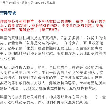
中國信徒佈道會─靈修小品─2008年9月21日
苦難背後
你要專心仰賴耶和華，不可倚靠自己的聰明，在你一切所行的事
上，都要 認定祂，祂必指引你的路。不要自以為有智慧；要敬
畏耶和華，遠離惡事。（箴三5至7）
屬靈的真理往往與眼見的事實相反。許許多多愛主、跟從主的信
徒，都體會到「苦難是化裝的福氣」，何等實在。而 且祝福越
大，它外表的「化裝」往往越顯得困難兇險；因在極大的患難
中，我們能經歷到神更深的安慰、激勵和潔淨，磨煉出更強的信
心和意志。
相反，許多悅人眼目、順耳、合口味的事，往往是化裝的兇險。
大衛在日落平西的下午，看到一個合自己心意的美麗 婦人，就
放縱情慾。沒想到這看似愜意的事，背後卻隱藏著極大的禍患。
姦淫的罪引致日後借刀殺人，難以收拾的惡果。大衛從淫亂所生
的孩子死去， 其他兒子往後也放縱情慾，互相殺戮和背叛。
屬靈的分辨力從敬畏神而來。神賞賜那些專心尋求祂、一心一意
謹守遵行祂命令的人，保守他們不再落入魔鬼的網 羅！