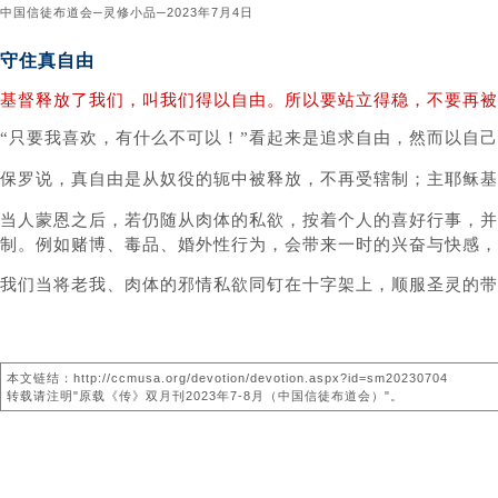
中国信徒布道会─灵修小品─2023年7月4日
守住真自由
基督释放了我们，叫我们得以自由。所以要站立得稳，不要再被奴
“只要我喜欢，有什么不可以！”看起来是追求自由，然而以自
保罗说，真自由是从奴役的轭中被释放，不再受辖制；主耶稣基
当人蒙恩之后，若仍随从肉体的私欲，按着个人的喜好行事，并
制。例如赌博、毒品、婚外性行为，会带来一时的兴奋与快感
我们当将老我、肉体的邪情私欲同钉在十字架上，顺服圣灵的带
本文链结：http://ccmusa.org/devotion/devotion.aspx?id=sm20230704
转载请注明"原载《传》双月刊2023年7-8月（中国信徒布道会）"。