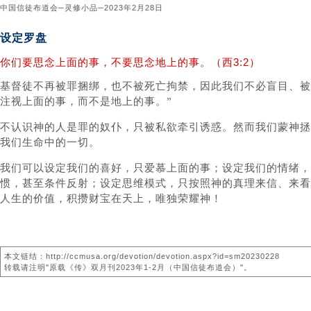
中国信徒布道会─灵修小品─2023年2月28日
设定罗盘
你们要思念上面的事，不要思念地上的事。（西3:2）
基督徒不再被罪捆绑，也不被死亡拘禁，因此我们不必盲目、被
注视上面的事，而不是地上的事。”
不认识神的人是罪的奴仆，只被私欲牵引诱惑。然而我们蒙神拯
我们生命中的一切。
我们可以设定我们的喜好，只爱慕上面的事；设定我们的情绪，
惯，甚至条件反射；设定思维模式，只按照神的真理来信、来看
人生的价值，积攒财宝在天上，唯独荣耀神！
本文链结：http://ccmusa.org/devotion/devotion.aspx?id=sm20230228
转载请注明"原载《传》双月刊2023年1-2月（中国信徒布道会）"。