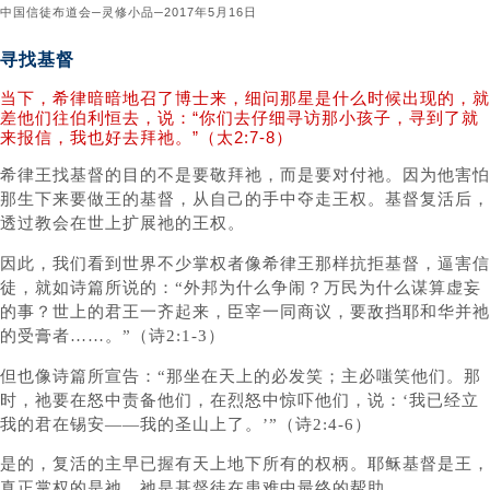
中国信徒布道会─灵修小品─2017年5月16日
寻找基督
当下，希律暗暗地召了博士来，细问那星是什么时候出现的，就
差他们往伯利恒去，说：“你们去仔细寻访那小孩子，寻到了就
来报信，我也好去拜祂。”（太2:7-8）
希律王找基督的目的不是要敬拜祂，而是要对付祂。因为他害怕
那生下来要做王的基督，从自己的手中夺走王权。基督复活后，
透过教会在世上扩展祂的王权。
因此，我们看到世界不少掌权者像希律王那样抗拒基督，逼害信
徒，就如诗篇所说的：“外邦为什么争闹？万民为什么谋算虚妄
的事？世上的君王一齐起来，臣宰一同商议，要敌挡耶和华并祂
的受膏者……。”（诗2:1-3）
但也像诗篇所宣告：“那坐在天上的必发笑；主必嗤笑他们。那
时，祂要在怒中责备他们，在烈怒中惊吓他们，说：‘我已经立
我的君在锡安——我的圣山上了。’”（诗2:4-6）
是的，复活的主早已握有天上地下所有的权柄。耶稣基督是王，
真正掌权的是祂。祂是基督徒在患难中最终的帮助。