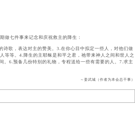
星期做七件事来记念和庆祝救主的降生：
的诗歌，表达对主的赞美。3.在你心目中拟定一些人，对他们做
人等等。4.降生的主耶稣是和平之君，祂带来神人之间和世人之
间。6.预备几份特别的礼物，专程送给一些有需要的人。7.求主
～姜武城（作者为本会总干事）