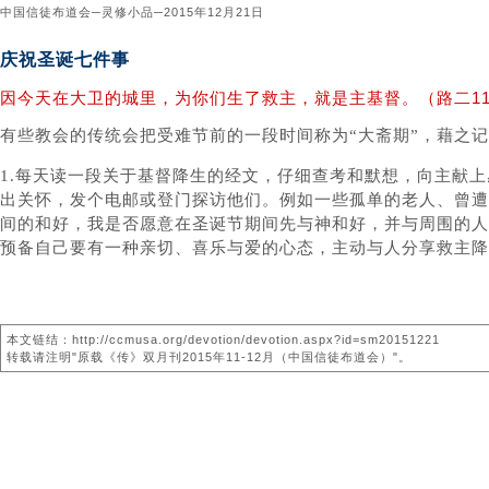
中国信徒布道会─灵修小品─2015年12月21日
庆祝圣诞七件事
因今天在大卫的城里，为你们生了救主，就是主基督。（路二1
有些教会的传统会把受难节前的一段时间称为“大斋期”，藉之
1.每天读一段关于基督降生的经文，仔细查考和默想，向主献上
出关怀，发个电邮或登门探访他们。例如一些孤单的老人、曾遭
间的和好，我是否愿意在圣诞节期间先与神和好，并与周围的人重
预备自己要有一种亲切、喜乐与爱的心态，主动与人分享救主降
本文链结：http://ccmusa.org/devotion/devotion.aspx?id=sm20151221
转载请注明"原载《传》双月刊2015年11-12月（中国信徒布道会）"。