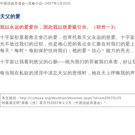
中国信徒布道会─灵修小品─2007年1月25日
天父的爱
我以永远的爱爱你，因此我以慈爱吸引你。（耶卅一3）
十字架彰显着救主舍己的爱，也寄托着天父永远的慈爱。十字架
光不放过我们的过犯，但是祂心思的焦点全汇聚在对我们的爱上
每天丶每时丶每刻保护扶持我们；祂的爱丶信心丶能力的亮光，
十字架让我看到慈父的心肠──祂为我们的罪被我们杀害，好让
每当我在私欲的浸淫中淡忘天父的恩情时，祂在天上呼唤我的声
本文链结：http://ccmusa.org/devotion/devotion.aspx?id=sm20070125
转载请注明"原载《传》双月刊2007年1-2月（中国信徒布道会）"。