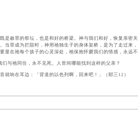
既是赦罪的祭坛，也是和好的桥梁。神与我们和好，恢复亲密关
。当罪成为拦阻时，神用祂独生子的身体架桥，是为了走过来，
要显在祂每个孩子的心灵深处，祂保抱怀搋我们的情感，永远不
我们与祂同住，永不见死。人世间哪能找到这样的父亲？
音就响在耳边：「背道的以色列啊，回来吧！」（耶三12）