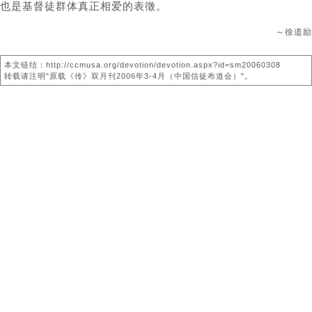
也是基督徒群体真正相爱的表徵。
～徐道励
本文链结：http://ccmusa.org/devotion/devotion.aspx?id=sm20060308
转载请注明"原载《传》双月刊2006年3-4月（中国信徒布道会）"。