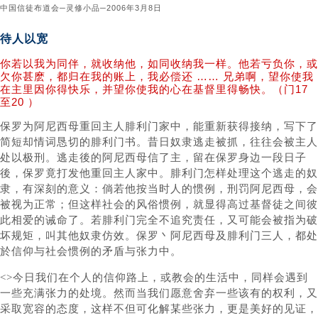
中国信徒布道会─灵修小品─2006年3月8日
待人以宽
你若以我为同伴，就收纳他，如同收纳我一样。他若亏负你，或
欠你甚麽，都归在我的账上，我必偿还 …… 兄弟啊，望你使我
在主里因你得快乐，并望你使我的心在基督里得畅快。（门17
至20 ）
保罗为阿尼西母重回主人腓利门家中，能重新获得接纳，写下了
简短却情词恳切的腓利门书。昔日奴隶逃走被抓，往往会被主人
处以极刑。逃走後的阿尼西母信了主，留在保罗身边一段日子
後，保罗竟打发他重回主人家中。腓利门怎样处理这个逃走的奴
隶，有深刻的意义：倘若他按当时人的惯例，刑罚阿尼西母，会
被视为正常；但这样社会的风俗惯例，就显得高过基督徒之间彼
此相爱的诫命了。若腓利门完全不追究责任，又可能会被指为破
坏规矩，叫其他奴隶仿效。保罗丶阿尼西母及腓利门三人，都处
於信仰与社会惯例的矛盾与张力中。
<>今日我们在个人的信仰路上，或教会的生活中，同样会遇到
一些充满张力的处境。然而当我们愿意舍弃一些该有的权利，又
采取宽容的态度，这样不但可化解某些张力，更是美好的见证，