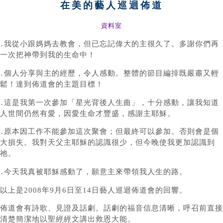
在美的藝人巡迴佈道
資料室
․我從小跟媽媽去教會，但已忘記偉大的主很久了。多謝你們再
一次把神帶到我的生命中！
․個人分享與主的經歷，令人感動。整體的節目編排既嚴肅又輕
鬆！達到佈道會的主題目標！
․這是我第一次參加「星光背後人生曲」，十分感動，讓我知道
人世間仍然有愛，因愛生命才豐盛，感謝主耶穌。
․原本因工作不能參加這次聚會；但最終可以參加。否則會是個
大損失。我對天父主耶穌的認識很少，但今晚使我更加認識到
祂。
․今天我真被耶穌感動了，願意主來帶領我人生的路。
以上是2008年9月6日至14日藝人巡迴佈道會的回響。
佈道會有詩歌、見證及話劇。話劇的福音信息清晰，呼召前直接
清楚簡潔地以聖經經文講出救恩大能。