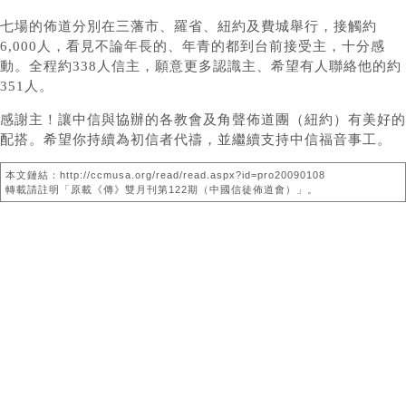
七場的佈道分別在三藩市、羅省、紐約及費城舉行，接觸約
6,000人，看見不論年長的、年青的都到台前接受主，十分感
動。全程約338人信主，願意更多認識主、希望有人聯絡他的約
351人。
感謝主！讓中信與協辦的各教會及角聲佈道團（紐約）有美好的
配搭。希望你持續為初信者代禱，並繼續支持中信福音事工。
本文鏈結：http://ccmusa.org/read/read.aspx?id=pro20090108
轉載請註明「原載《傳》雙月刊第122期（中國信徒佈道會）」。