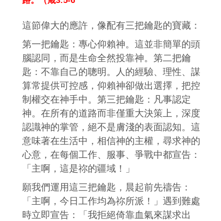
路。（箴3:5-6
這節偉大的應許，像配有三把鑰匙的寶藏：
第一把鑰匙：專心仰賴神。這並非簡單的頭
腦認同，而是生命全然投靠神。第二把鑰
匙：不靠自己的聰明。人的經驗、理性、謀
算常提供可控感，仰賴神卻做出選擇，把控
制權交在神手中。第三把鑰匙：凡事認定
神。在所有的道路而非僅重大決策上，深度
認識神的掌管，絕不是膚淺的表面認知。這
意味著在生活中，相信神的主權，尋求神的
心意，在每個工作、服事、爭戰中都宣告：
「主啊，這是祢的疆域！」
願我們運用這三把鑰匙，晨起前先禱告：
「主啊，今日工作均為祢所派！」遇到難處
時立即宣告：「我拒絕倚靠血氣來謀求出