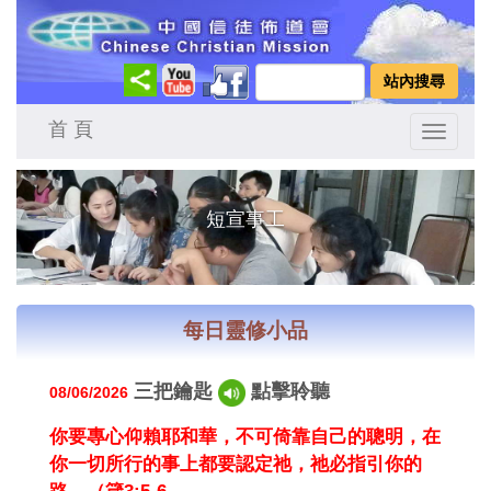
首 頁
Toggle
navigatio
泰北（Northern Thailand）工場
印尼（Indonesia）工場
短宣事工
短宣事工
短宣事工
每日靈修小品
三把鑰匙
點擊聆聽
08/06/2026
你要專心仰賴耶和華，不可倚靠自己的聰明，在
你一切所行的事上都要認定祂，祂必指引你的