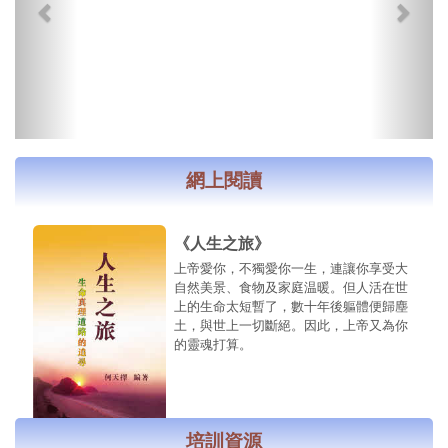
2021 泰國 外展活動
2020 秘魯 教會疫情物資捐贈
2019 厄瓜多爾 兒童英文活動
2019 委內瑞拉 青少年營會
2018 泰國 監獄事工
網上閱讀
《人生之旅》
上帝愛你，不獨愛你一生，連讓你享受大
自然美景、食物及家庭温暖。但人活在世
上的生命太短暫了，數十年後軀體便歸塵
土，與世上一切斷絕。因此，上帝又為你
的靈魂打算。
培訓資源